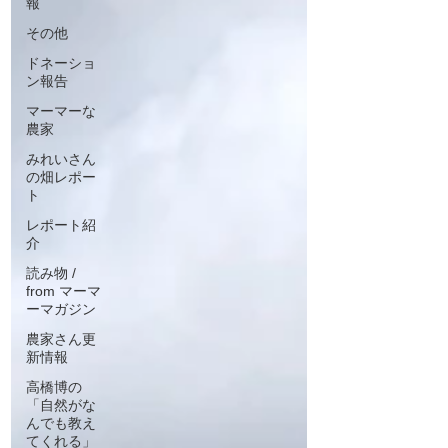
報
その他
ドネーショ
ン報告
マーマーな
農家
みれいさん
の畑レポー
ト
レポート紹
介
読み物 /
from マーマ
ーマガジン
農家さん更
新情報
高橋博の
「自然がな
んでも教え
てくれる」