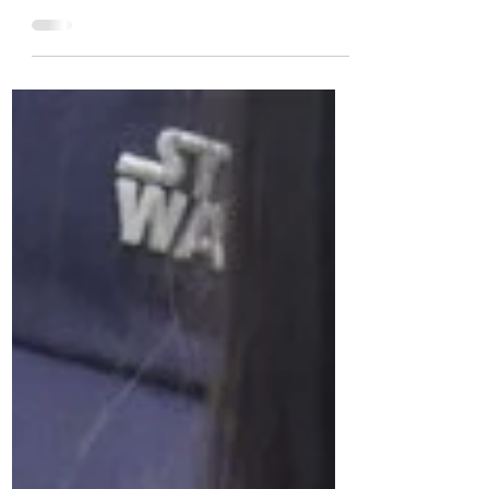
さん
おや？ くんくんくん 甘い匂いが鼻をくすぐり
ます。 去年の日記によると 10月2日 金木犀
満開なり、とあります。 今年はもう終わっち
ゃたしなあ・・・ ん？ さ、咲いてお
る〜〜〜！ みなさま、こんにちは！ マーマー
な農家サイト ボランティアスタッフ 小林加
代です。...