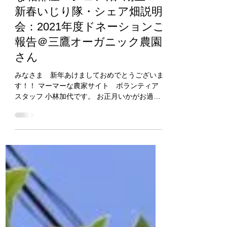
【参加者募集！！】マーマー
な相部屋・シェア畑6期生＆
新春いじり隊・シェア畑説明
会：2021年度ドネーションご
報告＠三鷹オーガニック農園
さん
みなさま 新年あけましておめでとうございま
す！！ マーマーな農家サイト ボランティア
スタッフ 小林加代です。 お正月いかがお過ご
しでしょうか。 おせち、おもち召しあがりま
したか〜？ お雑煮は地方やご家庭でおどろく
ほど違いがあって、おもしろいですよね。...