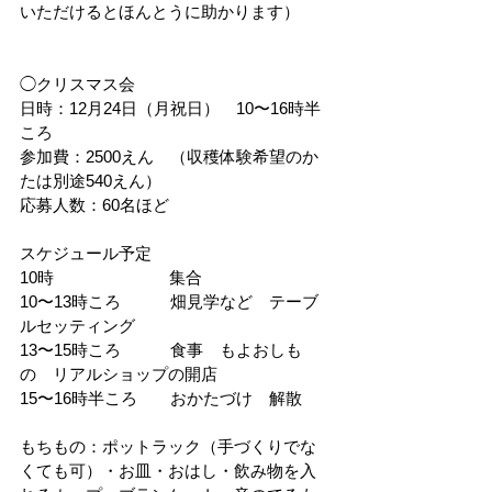
いただけるとほんとうに助かります）
◯クリスマス会
日時：12月24日（月祝日）　10〜16時半
ころ
参加費：2500えん　（収穫体験希望のか
たは別途540えん）
応募人数：60名ほど
スケジュール予定
10時　　　　　　　集合
10〜13時ころ　　　畑見学など　テーブ
ルセッティング
13〜15時ころ　　　食事　もよおしも
の　リアルショップの開店
15〜16時半ころ　　おかたづけ　解散
もちもの：ポットラック（手づくりでな
くても可）・お皿・おはし・飲み物を入