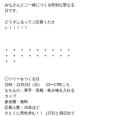
みなさんとご一緒につくる特別な聖なる
日です。
どうぞふるってご応募くださ
い！！！！！
＊　＊　＊　＊　＊　＊　＊　＊　＊　
＊　＊　＊　＊　＊　＊　＊　＊　＊　
＊　＊
◯ツリーをつくる日
日時：12月2日（日）　13〜17時ころ
もちもの：軍手・長靴・飲み物を入れる
カップ
参加費：無料
応募人数：10名ほど
※とくに男性求む！！（27日と両日出て