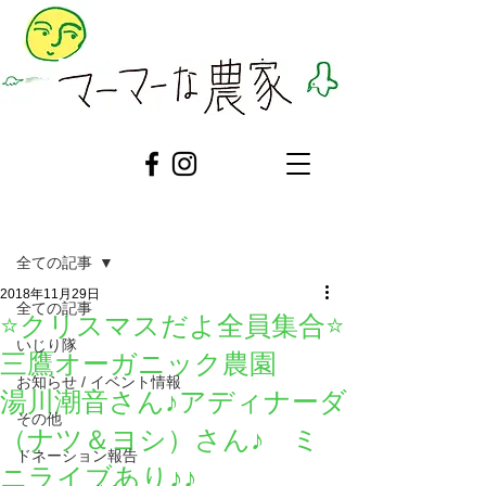
記事
全ての記事
2018年11月29日
全ての記事
⭐クリスマスだよ全員集合⭐
いじり隊
三鷹オーガニック農園
お知らせ / イベント情報
湯川潮音さん♪アディナーダ
その他
（ナツ＆ヨシ）さん♪ ミ
ドネーション報告
ニライブあり♪♪