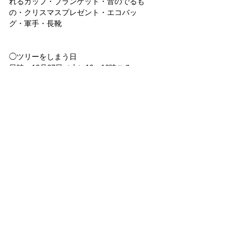
れるカップ・ブランケット・音のでるも
の・クリスマスプレゼント・エコバッ
グ・軍手・長靴
◯ツリーをしまう日
日時：12月27日（木）12〜16時ころ
もちもの：軍手・長靴・飲み物を入れる
カップ
応募人数：10名ほど
参加費：無料
※とくに男性求む！！（2日と両日出てい
ただけるとほんとうに助かります）
会場はいずれも農園のビニールハウス内
になります。
場所：三鷹オーガニック農園　〒181-
0012　東京都三鷹市上連雀9－18－12
くわしいアクセスはこちら