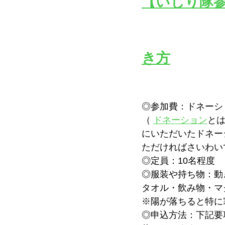
【いじり隊
き方
◎参加費：ドネーシ
（ 
ドネーション
と
にいただいたドネー
ただければさいわい
◎定員：10名程度
◎服装や持ち物：動
タオル・飲み物・マ
※陽が落ちると特に
◎申込方法：下記要