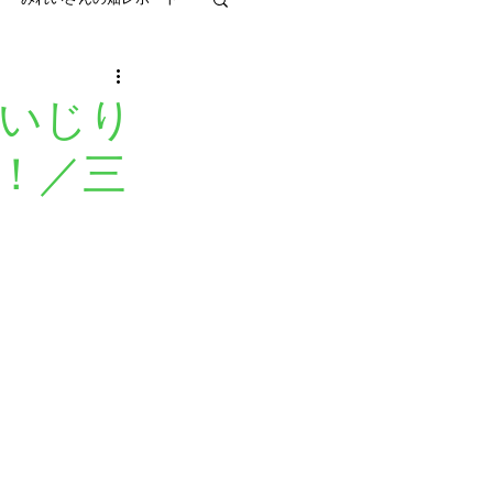
てくれる」
】いじり
！／三