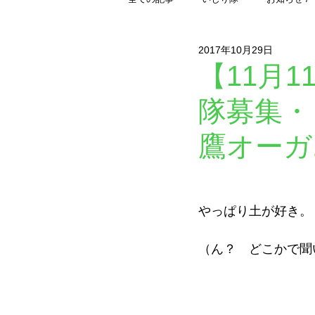
2017年10月29日
レポート紹介
読み物 / from 
【11月
隊募集・
鷹オー
やっぱり土が好き。
（ん？　どこかで聞