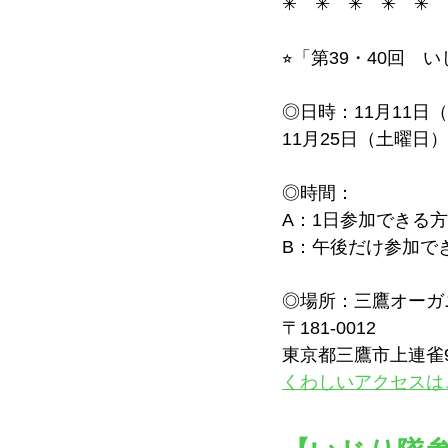
✳︎　✳︎　✳︎　✳︎　✳︎　
⭐︎「第39・40回　い
◎日時：11月11日（土
11月25日（土曜日）10
◎時間：
A：1日参加できる方
B：午後だけ参加で
◎場所：三鷹オーガ
〒181-0012
東京都三鷹市上連雀
くわしいアクセスは