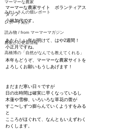
マーマーな農家
マーマーな農家サイト　ボランティアス
みれいさんの畑レポート
タッフ
小林加代です。
レポート紹介
読み物 / from マーマーマガジン
あたらしい年が明けて、はや2週間！
農家さん更新情報
小正月ですね。
高橋博の「自然がなんでも教えてくれる」
本年もどうぞ、マーマーな農家サイトを
よろしくお願いもうしあげます！
まだまだ寒い日々ですが
日の出時間は確実に早くなっているし
木蓮や雪柳、いろいろな草花の蕾が
すこ〜しずつ膨らんていくようすをみる
と
こころがほぐれて、なんともいえずわく
わくします。