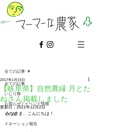
記事
全ての記事
2017年1月15日
全ての記事
【岐阜県】自然農縁 月とた
いじり隊
ねさん掲載しました
お知らせ / イベント情報
更新日：
2021年12月2日
みなさま、こんにちは！
その他
ドネーション報告