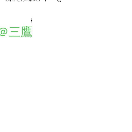
てくれる」
＠三鷹