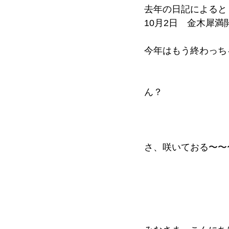
去年の日記によると
10月2日　金木犀
今年はもう終わっち
ん？
さ、咲いておる〜〜