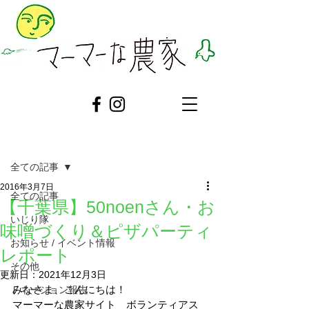
記事
全ての記事
2016年3月7日
全ての記事
【千葉県】50noenさん・お
いじり隊
味噌づくり＆ピザパーティ
お知らせ / イベント情報
レポート
その他
更新日：
2021年12月3日
みなさま、こんにちは！
ドネーション報告
マーマーな農家サイト　ボランティアス