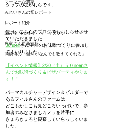
マーマーな農家
タッフのなかむらです。
みれいさんの畑レポート
レポート紹介
先日、こちらのブログでもおしらせさせ
読み物 / from マーマーマガジン
ていただきました
農家さん更新情報
50noen
さん主催のお味噌づくりに参加し
てまいりました。
高橋博の「自然がなんでも教えてくれる」
【イベント情報】2/20（土）５０noenさ
んでお味噌づくり＆ピザパーティやりま
す！！
パーマカルチャーデザイン＆ビルダーで
あるフィルさんのファームは、
どこもかしこも見どころいっぱいで、参
加者のみなさまもカメラを片手に
きょろきょろと観察していらっしゃいま
した。