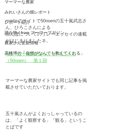
マーマーな農家
みれいさんの畑レポート
mmbsのサイトで50noenの五十嵐武志さ
レポート紹介
ん、ひろこさんによる
読み物 / from マーマーマガジン
田んぼについてのリレーエッセイの連載
がはじまりましたネ。
農家さん更新情報
高橋博の「自然がなんでも教えてくれる」
#21　五十嵐武志さん、ひろこさん
（50noen）　第１回
マーマーな農家サイトでも同じ記事を掲
載させていただいております。
五十嵐さんがよくおっしゃっているの
は、「よく観察する」「観る」というこ
とばです