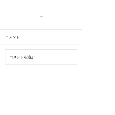
コメント
コメントを追加…
【愛知県】「蓮輝農園」
【愛知県】Bio Ga
さん掲載いたしました
Withさん掲載
た