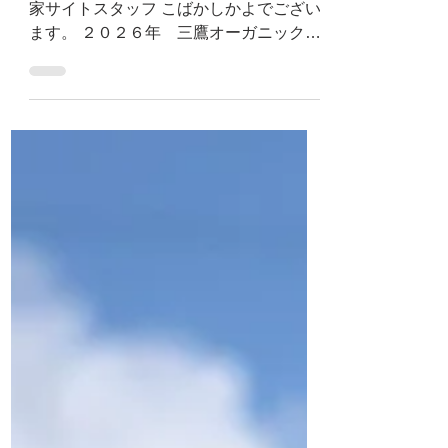
みなさま 暑中お見舞い申し上げます。 農
家サイトスタッフ こばかしかよでござい
ます。 ２０２６年 三鷹オーガニック農
園さんの夏は、いつにも増して忙し
い！！ 畑では草取りに追われ ぶどう棚で
はたわわに実っているぶどうのお手入れ
に追われ BBQやキャンプ、流しそうめ
ん、ぶどう狩りなどなど夏のイベントも
多数、 まさにまさに、猫の手も・・・な
んでございます〜〜！ ということで、い
じり隊開催史上初！ 真夏のいじり隊月
間！ 「いじり隊」もとい「お助け隊」開
催いたしま～す！！ ⭐︎ ⭐︎ ⭐︎ ⭐︎ ⭐︎
⭐︎ ⭐︎ ⭐︎ ⭐︎ ⭐︎ ○いじり隊とは… 土に触
れたい人 農に興味があるけれど何からは
じめていいかわからない人 からだを動か
して気持ちいい汗を流したい人 ボランテ
ィアに興味がある人 そんな方々と一緒