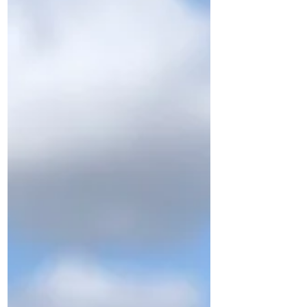
に、農家さんのお手伝いをする会です。
🌟「第75回 いじり隊月間」🌟 ◎日時：
2026年 ８月４日（火）、７日（金）、
８日（土）、９日（日）、 １１日（火
祝）、１２日（水）、１４日（金）、１
５（土）、 １８日（火）、１９日
（水）、２２日（土